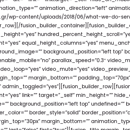
” animation_type=”” animation_direction=”left” anima
net.gr/wp-content/uploads/2018/06/what-we-do-ser
r_row][/fusion_builder_container][fusion_builder
height=”yes” hundred_percent_height_scroll=”ye
t=”yes” equal_height_columns=”yes” menu_ancho
ground_image=”” background_position=”left top” 
enable_mobile=”no” parallax_speed=”0.3″ video_
 video_loop=”yes” video_mute=”yes” video_preview
argin_top=”” margin_bottom=”” padding_top=”70px”
 admin_toggled=”yes”][fusion_builder_row][fusion
t=”yes” link=”” target=”_self” min_height=”” hide_
”” background_position=”left top” undefined=”” 
r_color=”” border_style=”solid” border_position=”
gin_top=”30px” margin_bottom=”” animation_type