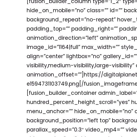
[fusion_builder_column type=”1_2″ type=
hide_on_mobile=”no” class=”” id=”” bac
background_repeat=”no-repeat” hover_typ
padding_top=”” padding_right=”” paddi
animation_direction=”left” animation_sp
image_id=”1164|full” max_width=”” style_
align=”center” lightbox=”no” gallery_id=”
visibility,medium-visibility,large-visibil
animation_offset=””]https://digitalpla
e1594731103749.png[/fusion_imageframe]
[fusion_builder_container admin_label
hundred_percent_height_scroll=”yes” 
menu_anchor=”” hide_on_mobile=”no” cl
background_position=”left top” backgr
parallax_speed=”0.3″ video_mp4=”” vide