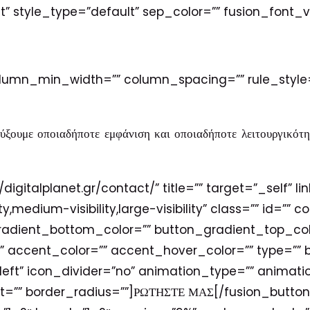
ft” style_type=”default” sep_color=”” fusion_font_v
olumn_min_width=”” column_spacing=”” rule_style=”
τύξουμε οποιαδήποτε εμφάνιση και οποιαδήποτε λειτουργικό
/digitalplanet.gr/contact/” title=”” target=”_self” li
medium-visibility,large-visibility” class=”” id=”” co
radient_bottom_color=”” button_gradient_top_co
accent_color=”” accent_hover_color=”” type=”” be
”left” icon_divider=”no” animation_type=”” animatio
=”” border_radius=””]ΡΩΤΗΣΤΕ ΜΑΣ[/fusion_button