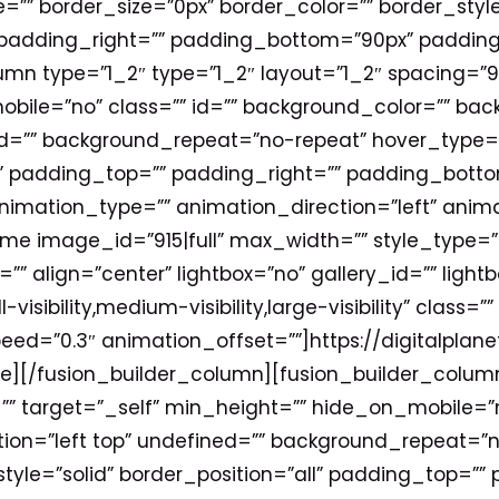
” border_size=”0px” border_color=”” border_style
padding_right=”” padding_bottom=”90px” padding
umn type=”1_2″ type=”1_2″ layout=”1_2″ spacing=”9
obile=”no” class=”” id=”” background_color=”” b
ed=”” background_repeat=”no-repeat” hover_type=”
ll” padding_top=”” padding_right=”” padding_bott
mation_type=”” animation_direction=”left” anima
frame image_id=”915|full” max_width=”” style_type=
”” align=”center” lightbox=”no” gallery_id=”” lightb
isibility,medium-visibility,large-visibility” class=
eed=”0.3″ animation_offset=””]https://digitalpla
][/fusion_builder_column][fusion_builder_column 
”” target=”_self” min_height=”” hide_on_mobile=”n
on=”left top” undefined=”” background_repeat=”
style=”solid” border_position=”all” padding_top=”