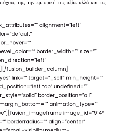
στόχους της, την εμπορική της αξία, αλλά και τις
nk_attributes=”” alignment=”left”
lor=”default”
lor_hover=””
vel_color=”” border_width=”” size=””
n_direction=”left”
][/fusion_builder_column]
s” link=”” target=”_self” min_height=””
position=”left top” undefined=””
style=”solid” border_position=”all”
 margin_bottom=”” animation_type=””
false”][fusion_imageframe image_id=”914″
”” borderradius=”” align=”center”
le=”small-visibility,medium-