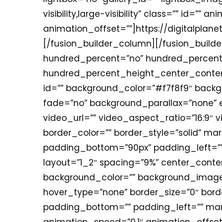
visibility,large-visibility” class=”” id=”
animation_offset=””]https://digitalpla
[/fusion_builder_column][/fusion_builde
hundred_percent=”no” hundred_percent_
hundred_percent_height_center_conten
id=”” background_color=”#f7f8f9″ back
fade=”no” background_parallax=”none” 
video_url=”” video_aspect_ratio=”16:9″
border_color=”” border_style=”solid” m
padding_bottom=”90px” padding_left=””
layout=”1_2″ spacing=”9%” center_conten
background_color=”” background_image=
hover_type=”none” border_size=”0″ borde
padding_bottom=”” padding_left=”” mar