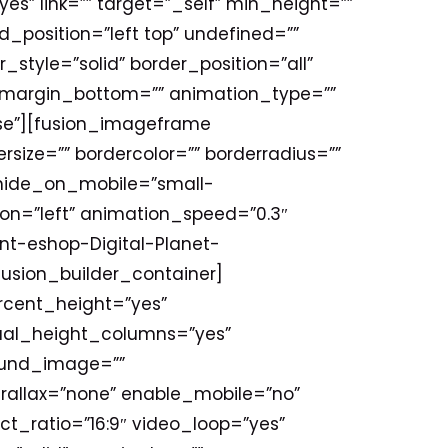
s” link=”” target=”_self” min_height=””
position=”left top” undefined=””
style=”solid” border_position=”all”
 margin_bottom=”” animation_type=””
alse”][fusion_imageframe
size=”” bordercolor=”” borderradius=””
f” hide_on_mobile=”small-
ction=”left” animation_speed=”0.3″
nt-eshop-Digital-Planet-
usion_builder_container]
rcent_height=”yes”
ual_height_columns=”yes”
ound_image=””
rallax=”none” enable_mobile=”no”
t_ratio=”16:9″ video_loop=”yes”