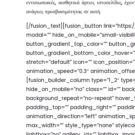
εντυπωσιακές, αισθητικά άρτιες ιστοσελίδες, έχο
ανάγκες προσβασιμότητας σε αυτή.
[/fusion_text][fusion_button link=”https:/
modal=”” hide_on_mobile=”small-visibility,
button_gradient_top_color=”” button_g
button_gradient_bottom_color_hover=”” 
stretch=”default” icon=”” icon_position=
animation_speed=”0.3″ animation_offset
[fusion_builder_column type=”1_2″ type=
hide_on_mobile=”no” class=”” id=”” bac
background_repeat=”no-repeat” hover_typ
padding_top=”” padding_right=”” paddi
animation_direction=”left” animation_sp
max_width=”” style_type=”none” stylecolo
lightbox=”no” gallery_id=”” lightbox_imag