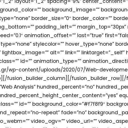
”1_2″ layout=”1_2″ spacing=”9%” center_content=”ye
kground_color=”” background_image=”” background_
e=”none” border_size=”0″ border_color=”” border_
ng_bottom=”” padding_left=”” margin_top=”30px”
eed=”0.1″ animation_offset=”” last=”true” first=”f
type=”none” stylecolor=”” hover_type=”none” border
” lightbox_image=”” alt=”” link=”” linktarget=”_sel
ity” class=”” id=”” animation_type=”” animation_dire
net.gr/wp-content/uploads/2020/07/Web-developme
[/fusion_builder_column][/fusion_builder_row][/f
=”Web Analysis” hundred_percent=”no” hundred_pe
hundred_percent_height_center_content=”yes” eq
ass=”” id=”” background_color=”#f7f8f9″ backgr
ound_repeat=”no-repeat” fade=”no” background_pa
o_webm=”” video_ogv=”” video_url=”” video_aspec