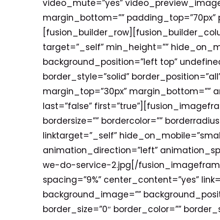
video_mute=”yes” video_preview_image=”
margin_bottom=”” padding_top=”70px” 
[fusion_builder_row][fusion_builder_col
target=”_self” min_height=”” hide_on_m
background_position=”left top” undefin
border_style=”solid” border_position=”a
margin_top=”30px” margin_bottom=”” ani
last=”false” first=”true”][fusion_image
bordersize=”” bordercolor=”” borderradius=
linktarget=”_self” hide_on_mobile=”small-v
animation_direction=”left” animation_sp
we-do-service-2.jpg[/fusion_imageframe
spacing=”9%” center_content=”yes” link=
background_image=”” background_positi
border_size=”0″ border_color=”” border_