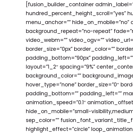
[fusion_builder_container admin_label
hundred_percent_height_scroll=”yes” 
menu_anchor=”” hide_on_mobile=”no” cl
background_repeat=”no-repeat” fade=”n
video_webm=”” video_ogv=”” video_url=
border_size=”0px” border_color=”” bord
padding_bottom=”90px” padding_left=””
layout=”1_2″ spacing=”9%” center_conten
background_color=”” background_image=
hover_type=”none” border_size=”0″ borde
padding_bottom=”” padding_left=”” mar
animation_speed=”0.1″ animation_offset=”
hide_on_mobile=”small-visibility,medium-vi
sep_color=”” fusion_font_variant_title_fo
highlight_effect=”circle” loop_animation