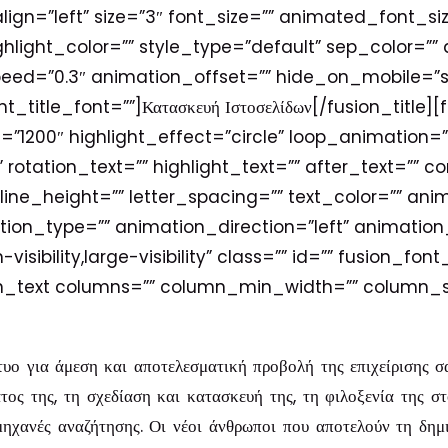
lign=”left” size=”3″ font_size=”” animated_font_siz
ghlight_color=”” style_type=”default” sep_color=””
ed=”0.3″ animation_offset=”” hide_on_mobile=”smal
nt_title_font=””]Κατασκευή Ιστοσελίδων[/fusion_title][
”1200″ highlight_effect=”circle” loop_animation=”
rotation_text=”” highlight_text=”” after_text=”” co
ine_height=”” letter_spacing=”” text_color=”” ani
tion_type=”” animation_direction=”left” animatio
sibility,large-visibility” class=”” id=”” fusion_font
usion_text columns=”” column_min_width=”” column_s
υο για άμεση και αποτελεσματική προβολή της επιχείρισης σ
τος της, τη σχεδίαση και κατασκευή της, τη φιλοξενία της 
μηχανές αναζήτησης. Οι νέοι άνθρωποι που αποτελούν τη δημ