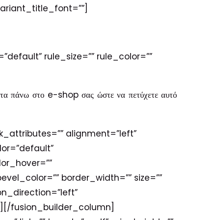
ariant_title_font=””]
default” rule_size=”” rule_color=””
τητα πάνω στο e-shop σας ώστε να πετύχετε αυτό
nk_attributes=”” alignment=”left”
lor=”default”
lor_hover=””
vel_color=”” border_width=”” size=””
n_direction=”left”
][/fusion_builder_column]