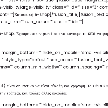
” last=”false” first=”true”][fusion_title margin_
sibility,large-visibility” class=”” id=”” size=”3″ co
font=””]Κατασκευή e-shop[/fusion_title][fusion_te
le_size=”” rule_color=”” class=”” id=””]
e-shop. Έχουμε επικεντρωθεί στο να κάνουμε το site να φορτ
 margin_bottom=”” hide_on_mobile=”small-visibility,
ft” style_type=”default” sep_color=”” fusion_font_v
umns=”” column_min_width=”” column_spacing=”” rul
) είναι σημαντικό να είναι εύκολη και γρήγορη.
Το checkou
ην τράπεζα, και πολλές άλλες ευκολίες.
 margin_bottom=”” hide_on_mobile=”small-visibility,