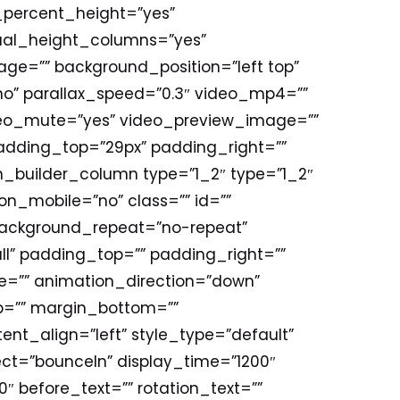
_percent_height=”yes”
ual_height_columns=”yes”
ge=”” background_position=”left top”
o” parallax_speed=”0.3″ video_mp4=””
ideo_mute=”yes” video_preview_image=””
padding_top=”29px” padding_right=””
_builder_column type=”1_2″ type=”1_2″
on_mobile=”no” class=”” id=””
background_repeat=”no-repeat”
all” padding_top=”” padding_right=””
=”” animation_direction=”down”
top=”” margin_bottom=””
ntent_align=”left” style_type=”default”
ffect=”bounceIn” display_time=”1200″
″ before_text=”” rotation_text=””