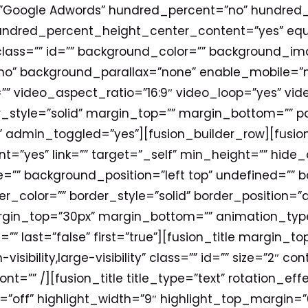
=”Google Adwords” hundred_percent=”no” hundred
hundred_percent_height_center_content=”yes” eq
ass=”” id=”” background_color=”” background_ima
o” background_parallax=”none” enable_mobile=”n
”” video_aspect_ratio=”16:9″ video_loop=”yes” v
er_style=”solid” margin_top=”” margin_bottom=”” 
 admin_toggled=”yes”][fusion_builder_row][fusion
t=”yes” link=”” target=”_self” min_height=”” hide_
”” background_position=”left top” undefined=”” 
r_color=”” border_style=”solid” border_position=”
gin_top=”30px” margin_bottom=”” animation_type
” last=”false” first=”true”][fusion_title margin_
sibility,large-visibility” class=”” id=”” size=”2″ co
nt=”” /][fusion_title title_type=”text” rotation_e
=”off” highlight_width=”9″ highlight_top_margin=”0