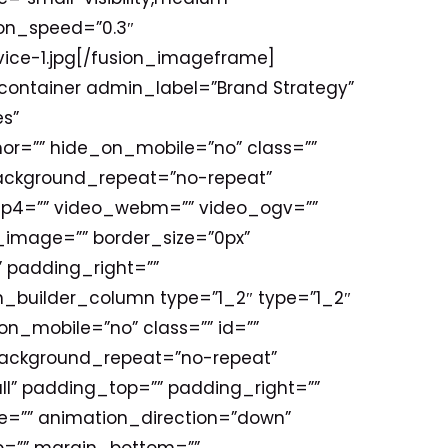
tion_speed=”0.3″
vice-1.jpg[/fusion_imageframe]
_container admin_label=”Brand Strategy”
s”
r=”” hide_on_mobile=”no” class=””
background_repeat=”no-repeat”
mp4=”” video_webm=”” video_ogv=””
_image=”” border_size=”0px”
 padding_right=””
_builder_column type=”1_2″ type=”1_2″
on_mobile=”no” class=”” id=””
background_repeat=”no-repeat”
all” padding_top=”” padding_right=””
=”” animation_direction=”down”