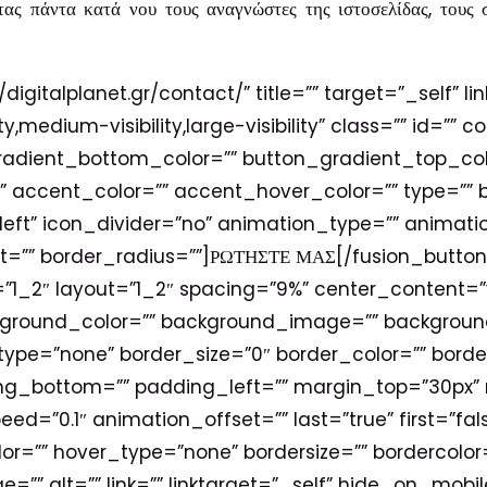
ντας πάντα κατά νου τους αναγνώστες της ιστοσελίδας, τους 
/digitalplanet.gr/contact/” title=”” target=”_self” li
medium-visibility,large-visibility” class=”” id=”” co
radient_bottom_color=”” button_gradient_top_co
accent_color=”” accent_hover_color=”” type=”” be
”left” icon_divider=”no” animation_type=”” animatio
=”” border_radius=””]ΡΩΤΗΣΤΕ ΜΑΣ[/fusion_button
”1_2″ layout=”1_2″ spacing=”9%” center_content=”ye
kground_color=”” background_image=”” background_
e=”none” border_size=”0″ border_color=”” border_
ng_bottom=”” padding_left=”” margin_top=”30px”
eed=”0.1″ animation_offset=”” last=”true” first=”
r=”” hover_type=”none” bordersize=”” bordercolor=
e=”” alt=”” link=”” linktarget=”_self” hide_on_mobi