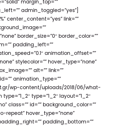
=”solid” margin_top=””
_left=”” admin_toggled=”yes”]
%” center_content=”yes” link=””
ackground_image=””
none” border_size=”0″ border_color=””
om=”” padding_left=””
tion_speed=”0.1″ animation_offset=””
”none” stylecolor=”” hover_type=”none”
ox_image=”” alt=”” link=””
”” id=”” animation_type=””
net.gr/wp-content/uploads/2018/06/what-
type=”1_2″ type=”1_2″ layout=”1_2″
o” class=”” id=”” background_color=””
no-repeat” hover_type=”none”
” padding_right=”” padding_bottom=””