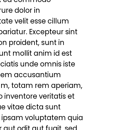
ure dolor in
ate velit esse cillum
pariatur. Excepteur sint
n proident, sunt in
unt mollit anim id est
ciatis unde omnis iste
tatem accusantium
um, totam rem aperiam,
 inventore veritatis et
e vitae dicta sunt
 ipsam voluptatem quia
 aut odit aut fugit, sed