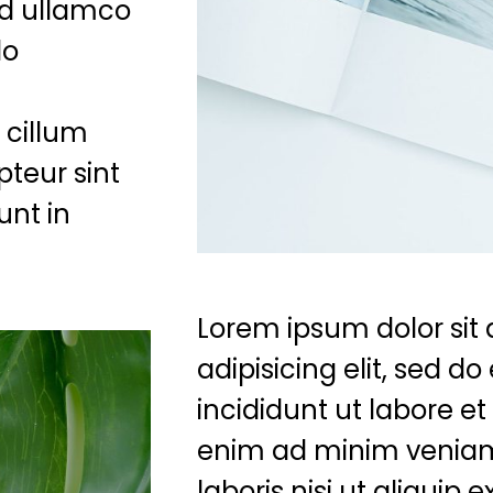
ud ullamco
do
 cillum
pteur sint
unt in
Lorem ipsum dolor sit
adipisicing elit, sed 
incididunt ut labore e
enim ad minim veniam
laboris nisi ut aliqui