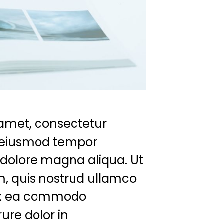
 amet, consectetur
do eiusmod tempor
t dolore magna aliqua. Ut
, quis nostrud ullamco
p ex ea commodo
ure dolor in