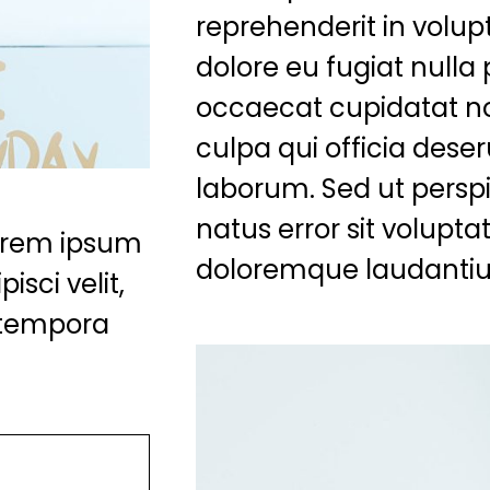
reprehenderit in volupt
dolore eu fugiat nulla 
occaecat cupidatat no
culpa qui officia deser
laborum. Sed ut perspi
natus error sit volup
lorem ipsum
doloremque laudanti
isci velit,
 tempora