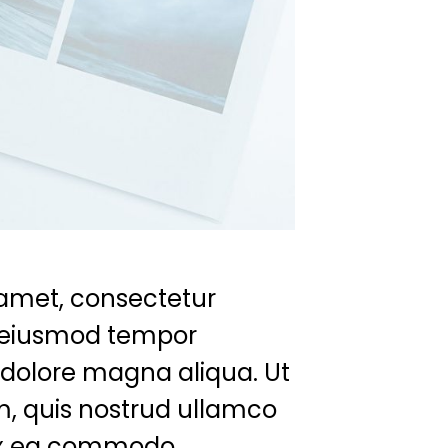
 amet, consectetur
do eiusmod tempor
t dolore magna aliqua. Ut
, quis nostrud ullamco
p ex ea commodo