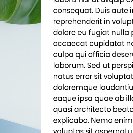
consequat. Duis aute ir
reprehenderit in volupt
dolore eu fugiat nulla 
occaecat cupidatat no
culpa qui officia deser
laborum. Sed ut perspi
natus error sit volup
doloremque laudanti
eaque ipsa quae ab illo
quasi architecto beata
explicabo. Nemo enim
voluptas sit aspernatur