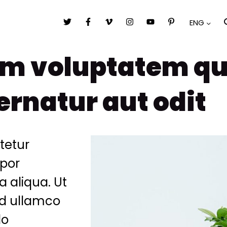
ENG
m voluptatem qui
ernatur aut odit
tetur
mpor
a aliqua. Ut
ud ullamco
do