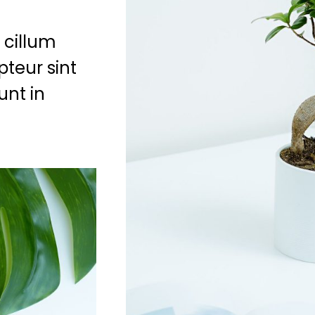
 cillum
pteur sint
unt in