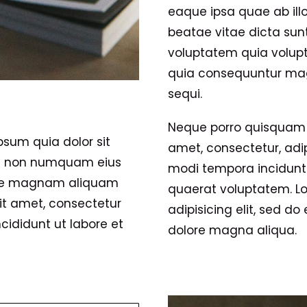
eaque ipsa quae ab illo
beatae vitae dicta su
voluptatem quia volupta
quia consequuntur mag
sequi.
Neque porro quisquam e
sum quia dolor sit
amet, consectetur, adi
uia non numquam eius
modi tempora incidunt
lore magnam aliquam
quaerat voluptatem. Lo
it amet, consectetur
adipisicing elit, sed d
cididunt ut labore et
dolore magna aliqua.