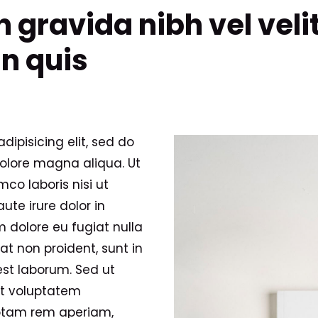
 gravida nibh vel velit
in quis
ipisicing elit, sed do
olore magna aliqua. Ut
co laboris nisi ut
te irure dolor in
m dolore eu fugiat nulla
at non proident, sunt in
est laborum. Sed ut
sit voluptatem
otam rem aperiam,