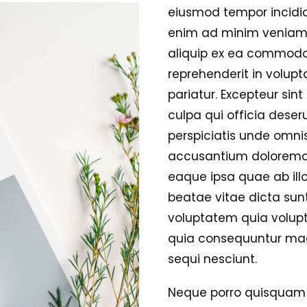
eiusmod tempor incidid
enim ad minim veniam, 
aliquip ex ea commodo 
reprehenderit in volupta
pariatur. Excepteur sin
culpa qui officia deser
perspiciatis unde omnis
accusantium doloremq
eaque ipsa quae ab illo
beatae vitae dicta su
voluptatem quia volupta
quia consequuntur mag
sequi nesciunt.
Neque porro quisquam e