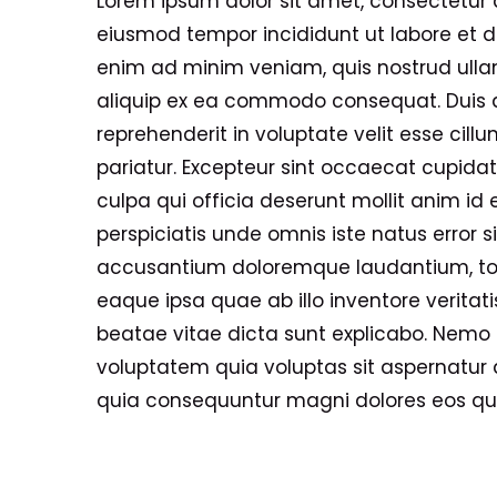
Lorem ipsum dolor sit amet, consectetur ad
eiusmod tempor incididunt ut labore et d
enim ad minim veniam, quis nostrud ullam
aliquip ex ea commodo consequat. Duis au
reprehenderit in voluptate velit esse cillu
pariatur. Excepteur sint occaecat cupidat
culpa qui officia deserunt mollit anim id 
perspiciatis unde omnis iste natus error 
accusantium doloremque laudantium, t
eaque ipsa quae ab illo inventore veritati
beatae vitae dicta sunt explicabo. Nem
voluptatem quia voluptas sit aspernatur a
quia consequuntur magni dolores eos qui