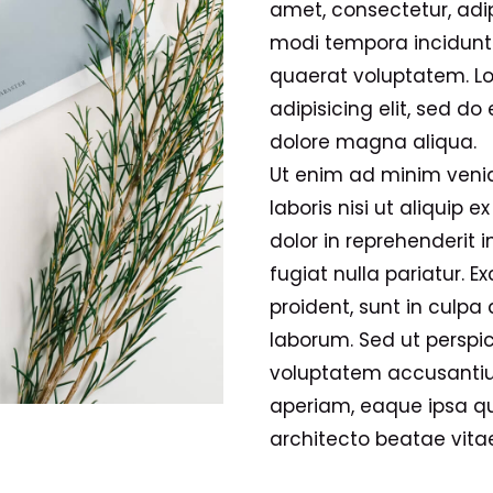
amet, consectetur, adi
modi tempora incidunt
quaerat voluptatem. Lo
adipisicing elit, sed d
dolore magna aliqua.
Ut enim ad minim venia
laboris nisi ut aliquip
dolor in reprehenderit i
fugiat nulla pariatur. 
proident, sunt in culpa 
laborum. Sed ut perspic
voluptatem accusanti
aperiam, eaque ipsa qua
architecto beatae vitae