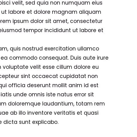
pisci velit, sed quia non numquam eius
 ut labore et dolore magnam aliquam
rem ipsum dolor sit amet, consectetur
o eiusmod tempor incididunt ut labore et
m, quis nostrud exercitation ullamco
 ex ea commodo consequat. Duis aute irure
n voluptate velit esse cillum dolore eu
Excepteur sint occaecat cupidatat non
qui officia deserunt mollit anim id est
iatis unde omnis iste natus error sit
um doloremque laudantium, totam rem
e ab illo inventore veritatis et quasi
 dicta sunt explicabo.