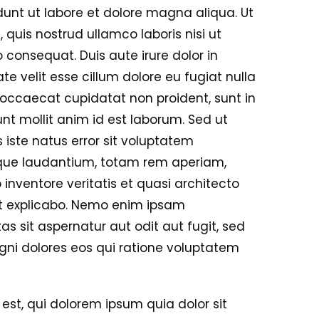
unt ut labore et dolore magna aliqua. Ut
quis nostrud ullamco laboris nisi ut
consequat. Duis aute irure dolor in
te velit esse cillum dolore eu fugiat nulla
t occaecat cupidatat non proident, sunt in
unt mollit anim id est laborum. Sed ut
 iste natus error sit voluptatem
ue laudantium, totam rem aperiam,
 inventore veritatis et quasi architecto
nt explicabo. Nemo enim ipsam
s sit aspernatur aut odit aut fugit, sed
ni dolores eos qui ratione voluptatem
st, qui dolorem ipsum quia dolor sit