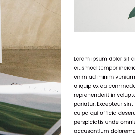
Lorem ipsum dolor sit a
eiusmod tempor incidid
enim ad minim veniam, 
aliquip ex ea commodo 
reprehenderit in volupta
pariatur. Excepteur sin
culpa qui officia deser
perspiciatis unde omnis
accusantium doloremq