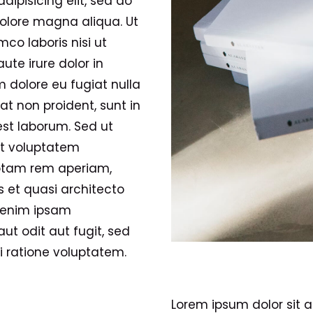
ipisicing elit, sed do
olore magna aliqua. Ut
co laboris nisi ut
te irure dolor in
m dolore eu fugiat nulla
at non proident, sunt in
est laborum. Sed ut
sit voluptatem
otam rem aperiam,
s et quasi architecto
o enim ipsam
ut odit aut fugit, sed
 ratione voluptatem.
Lorem ipsum dolor sit a