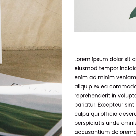
Lorem ipsum dolor sit a
eiusmod tempor incidid
enim ad minim veniam, 
aliquip ex ea commodo 
reprehenderit in volupta
pariatur. Excepteur sin
culpa qui officia deser
perspiciatis unde omnis
accusantium doloremq