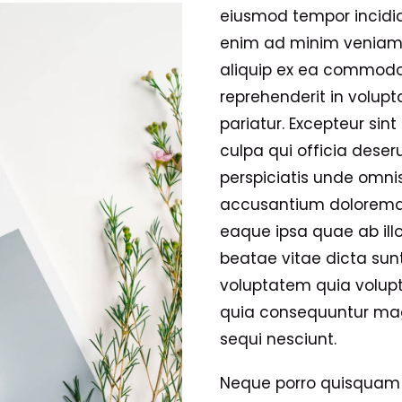
eiusmod tempor incidid
enim ad minim veniam, 
aliquip ex ea commodo 
reprehenderit in volupta
pariatur. Excepteur sin
culpa qui officia deser
perspiciatis unde omnis
accusantium doloremq
eaque ipsa quae ab illo
beatae vitae dicta su
voluptatem quia volupta
quia consequuntur mag
sequi nesciunt.
Neque porro quisquam e