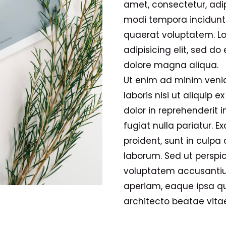
amet, consectetur, adi
modi tempora incidunt
quaerat voluptatem. Lo
adipisicing elit, sed d
dolore magna aliqua.
Ut enim ad minim venia
laboris nisi ut aliquip
dolor in reprehenderit i
fugiat nulla pariatur. 
proident, sunt in culpa 
laborum. Sed ut perspic
voluptatem accusanti
aperiam, eaque ipsa qua
architecto beatae vitae