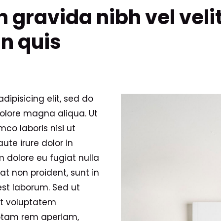
 gravida nibh vel velit
in quis
ipisicing elit, sed do
olore magna aliqua. Ut
co laboris nisi ut
te irure dolor in
m dolore eu fugiat nulla
at non proident, sunt in
est laborum. Sed ut
sit voluptatem
otam rem aperiam,