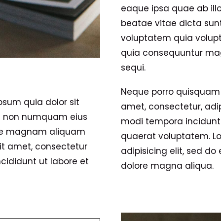
eaque ipsa quae ab illo
beatae vitae dicta su
voluptatem quia volupta
quia consequuntur mag
sequi.
Neque porro quisquam e
sum quia dolor sit
amet, consectetur, adi
uia non numquam eius
modi tempora incidunt
lore magnam aliquam
quaerat voluptatem. Lo
it amet, consectetur
adipisicing elit, sed d
cididunt ut labore et
dolore magna aliqua.