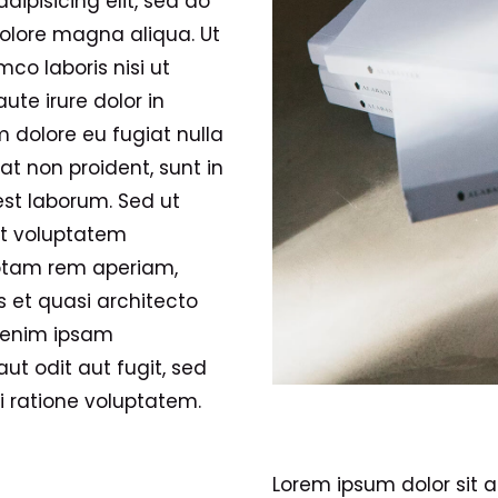
ipisicing elit, sed do
olore magna aliqua. Ut
co laboris nisi ut
te irure dolor in
m dolore eu fugiat nulla
at non proident, sunt in
est laborum. Sed ut
sit voluptatem
otam rem aperiam,
s et quasi architecto
o enim ipsam
ut odit aut fugit, sed
 ratione voluptatem.
Lorem ipsum dolor sit a