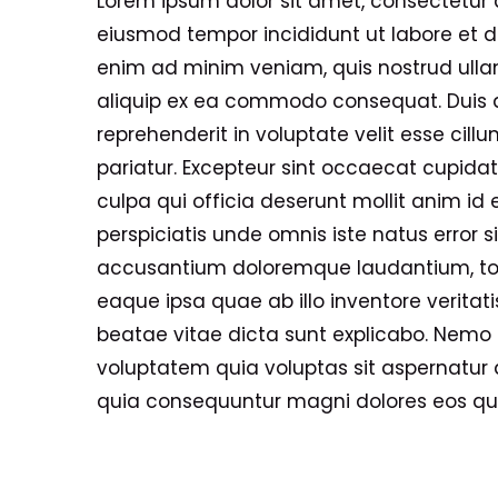
Lorem ipsum dolor sit amet, consectetur ad
eiusmod tempor incididunt ut labore et d
enim ad minim veniam, quis nostrud ullam
aliquip ex ea commodo consequat. Duis au
reprehenderit in voluptate velit esse cillu
pariatur. Excepteur sint occaecat cupidat
culpa qui officia deserunt mollit anim id 
perspiciatis unde omnis iste natus error 
accusantium doloremque laudantium, t
eaque ipsa quae ab illo inventore veritati
beatae vitae dicta sunt explicabo. Nem
voluptatem quia voluptas sit aspernatur a
quia consequuntur magni dolores eos qui