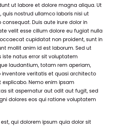
unt ut labore et dolore magna aliqua. Ut
quis nostrud ullamco laboris nisi ut
consequat. Duis aute irure dolor in
te velit esse cillum dolore eu fugiat nulla
t occaecat cupidatat non proident, sunt in
unt mollit anim id est laborum. Sed ut
 iste natus error sit voluptatem
ue laudantium, totam rem aperiam,
 inventore veritatis et quasi architecto
nt explicabo. Nemo enim ipsam
s sit aspernatur aut odit aut fugit, sed
ni dolores eos qui ratione voluptatem
st, qui dolorem ipsum quia dolor sit