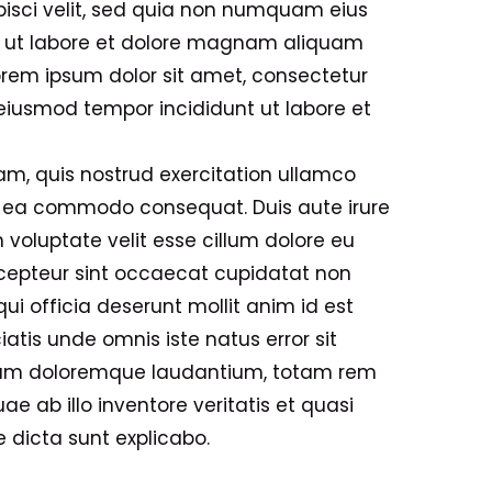
pisci velit, sed quia non numquam eius
 ut labore et dolore magnam aliquam
rem ipsum dolor sit amet, consectetur
o eiusmod tempor incididunt ut labore et
m, quis nostrud exercitation ullamco
 ex ea commodo consequat. Duis aute irure
n voluptate velit esse cillum dolore eu
Excepteur sint occaecat cupidatat non
qui officia deserunt mollit anim id est
iatis unde omnis iste natus error sit
um doloremque laudantium, totam rem
e ab illo inventore veritatis et quasi
 dicta sunt explicabo.